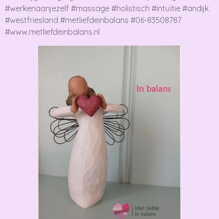
#werkenaanjezelf #massage #holistisch #intuïtie #andijk
#westfriesland #metliefdeinbalans #06-83508787
#www.metliefdeinbalans.nl