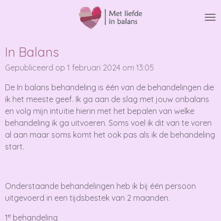
Ga
direct
naar
de
In Balans
hoofdinhoud
Gepubliceerd op 1 februari 2024 om 13:05
De In balans behandeling is één van de behandelingen die
ik het meeste geef. Ik ga aan de slag met jouw onbalans
en volg mijn intuïtie hierin met het bepalen van welke
behandeling ik ga uitvoeren. Soms voel ik dit van te voren
al aan maar soms komt het ook pas als ik de behandeling
start.
Onderstaande behandelingen heb ik bij één persoon
uitgevoerd in een tijdsbestek van 2 maanden.
e
1
behandeling