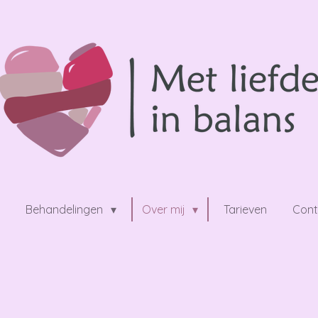
e
Behandelingen
Over mij
Tarieven
Con