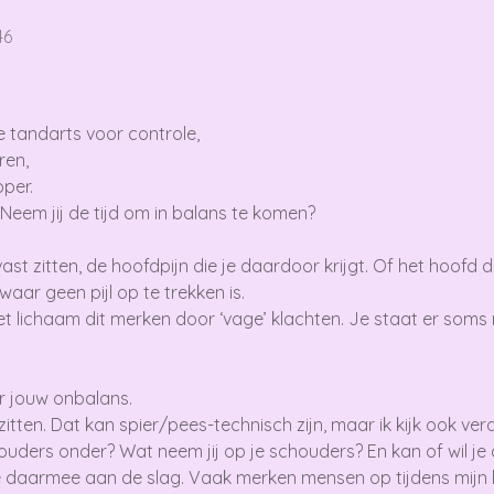
46
e tandarts voor controle,
ren,
per.
Neem jij de tijd om in balans te komen?
ast zitten, de hoofdpijn die je daardoor krijgt. Of het hoofd d
waar geen pijl op te trekken is.
het lichaam dit merken door ‘vage’ klachten. Je staat er soms ni
ar jouw onbalans.
itten. Dat kan spier/pees-technisch zijn, maar ik kijk ook verde
houders onder? Wat neem jij op je schouders? En kan of wil je
 daarmee aan de slag. Vaak merken mensen op tijdens mijn b