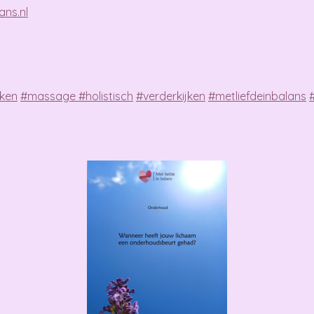
ans.nl
nken
#
massage
#
holistisch
#
verderkijken
#
metliefdeinbalans