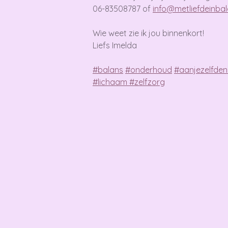
06-83508787 of
info@metliefdeinbal
Wie weet zie ik jou binnenkort!
Liefs Imelda
#
balans
#
onderhoud
#
aanjezelfde
#
lichaam
#
zelfzorg