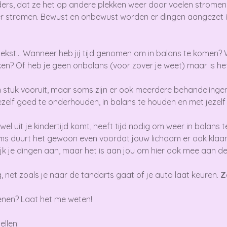
ers, dat ze het op andere plekken weer door voelen stromen,
eer stromen. Bewust en onbewust worden er dingen aangezet i
st... Wanneer heb jij tijd genomen om in balans te komen? Well
ken? Of heb je geen onbalans (voor zover je weet) maar is h
n stuk vooruit, maar soms zijn er ook meerdere behandelingen
f goed te onderhouden, in balans te houden en met jezelf 
l wel uit je kindertijd komt, heeft tijd nodig om weer in balans
s duurt het gewoon even voordat jouw lichaam er ook klaar 
 rijk je dingen aan, maar het is aan jou om hier ook mee aan d
net zoals je naar de tandarts gaat of je auto laat keuren.
Z
enen? Laat het me weten!
ellen: