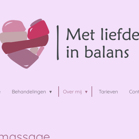
e
Behandelingen
Over mij
Tarieven
Con
smassage