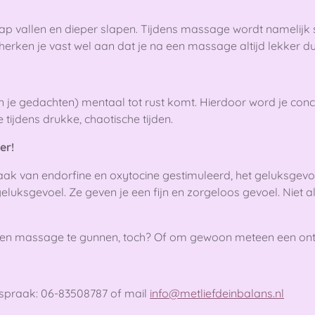
aap vallen en dieper slapen. Tijdens massage wordt namelijk
 herken je vast wel aan dat je na een massage altijd lekker du
n je gedachten) mentaal tot rust komt. Hierdoor word je con
ijdens drukke, chaotische tijden.
er!
 van endorfine en oxytocine gestimuleerd, het geluksgevoe
luksgevoel. Ze geven je een fijn en zorgeloos gevoel. Niet al
 een massage te gunnen, toch? Of om gewoon meteen een o
spraak: 06-83508787 of mail
info@metliefdeinbalans.nl