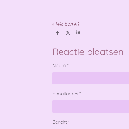
«
Wie ben ik?
D
D
S
e
e
h
l
e
a
e
l
r
Reactie plaatsen
n
e
Naam *
E-mailadres *
Bericht *