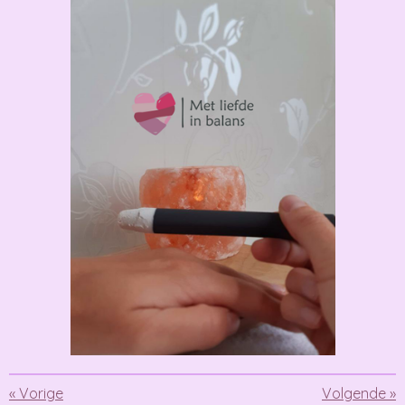
«
Vorige
Volgende
»