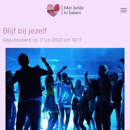
Ga
direct
naar
de
Blijf bij jezelf
hoofdinhoud
Gepubliceerd op 17 juli 2022 om 10:17